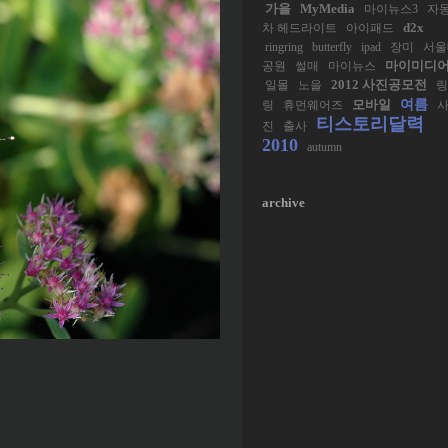
가을
MyMedia
마이뉴스3
자
d2x
차 헤드라이트
아이패드
ringring
butterfly
ipad
장미
서울
마이미디
공원
썰매
마이뉴스
2012 사진공모전
일몰
노을
링
여름
모바일
링
휴먼웨어즈
티스토리달력
진
출사
2010
autumn
archive