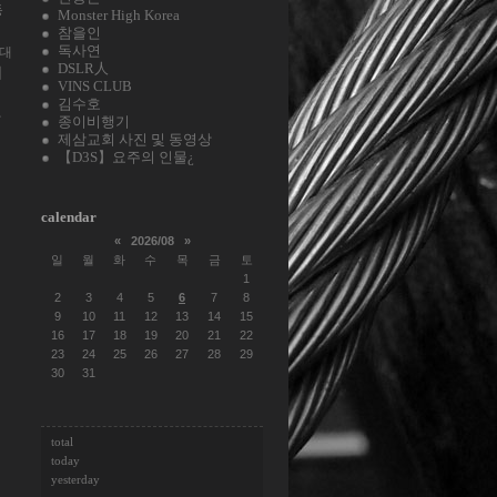
동
Monster High Korea
참을인
독사연
대
DSLR人
어
VINS CLUB
김수호
사
종이비행기
제삼교회 사진 및 동영상
【D3S】요주의 인물¿
calendar
«
2026/08
»
일
월
화
수
목
금
토
1
2
3
4
5
6
7
8
9
10
11
12
13
14
15
16
17
18
19
20
21
22
23
24
25
26
27
28
29
30
31
total
today
yesterday