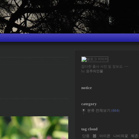
잡다한 출사 사진 및 정보요. ~~
by
요주의인물
notice
category
분류 전체보기
(664)
tag cloud
봄
단풍
아이폰
나비와꽃
퇴촌