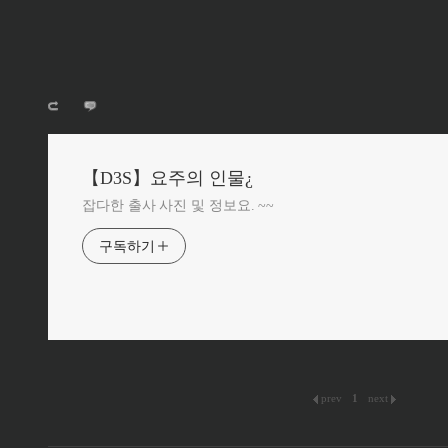
【D3S】요주의 인물¿
잡다한 출사 사진 및 정보요. ~~
구독하기
prev
1
next