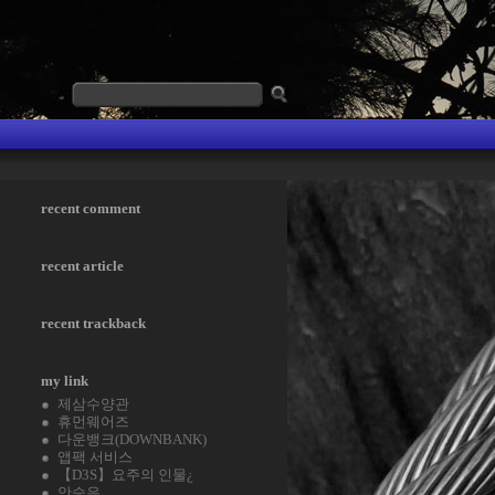
recent comment
recent article
recent trackback
my link
제삼수양관
휴먼웨어즈
다운뱅크(DOWNBANK)
앱팩 서비스
【D3S】요주의 인물¿
안승은