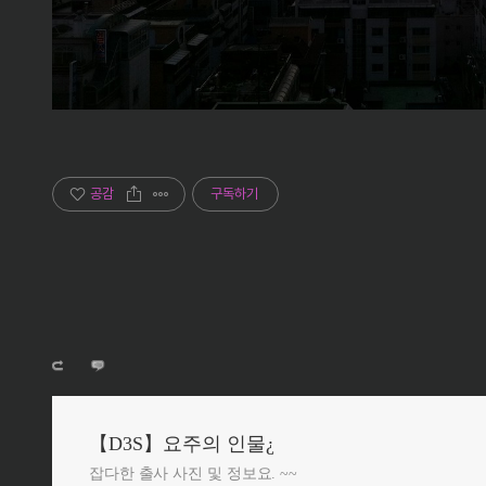
공감
구독하기
【D3S】요주의 인물¿
잡다한 출사 사진 및 정보요. ~~