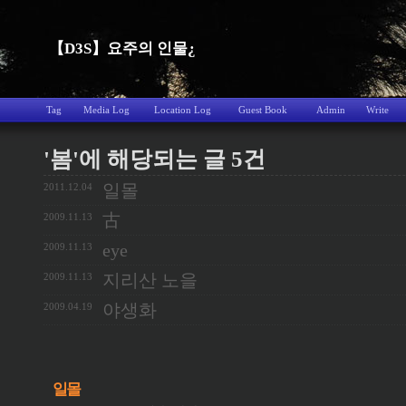
【D3S】요주의 인물¿
Tag
Media Log
Location Log
Guest Book
Admin
Write
'봄'에 해당되는 글 5건
일몰
2011.12.04
古
2009.11.13
eye
2009.11.13
지리산 노을
2009.11.13
야생화
2009.04.19
일몰