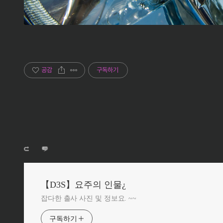
공감
구독하기
【D3S】요주의 인물¿
잡다한 출사 사진 및 정보요. ~~
구독하기