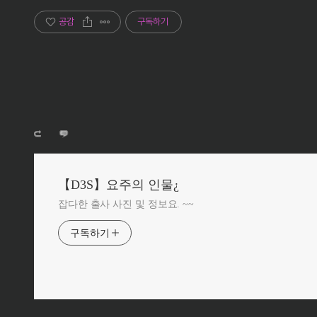
공감
구독하기
【D3S】요주의 인물¿
잡다한 출사 사진 및 정보요. ~~
구독하기