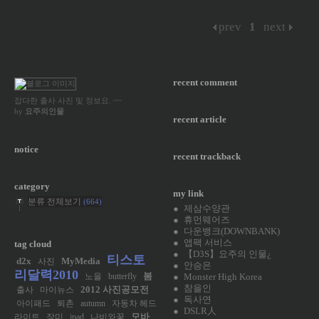
prev
1
next
recent comment
잡다한 출사 사진 및 정보요. ~~
by
요주의인물
recent article
notice
recent trackback
category
my link
분류 전체보기
(664)
제삼수양관
휴먼웨어즈
다운뱅크(DOWNBANK)
앱팩 서비스
tag cloud
【D3S】요주의 인물¿
티스토
d2x
MyMedia
사진
안승은
리달력2010
봄
Monster High Korea
노을
butterfly
참을인
2012 사진공모전
출사
마이뉴스
독사연
아이패드
퇴촌
autumn
자동차 헤드
DSLR人
모바
라이트
장미
ipad
나비와꽃