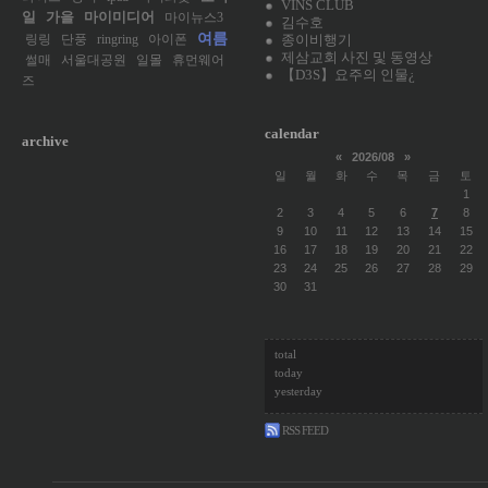
VINS CLUB
일
가을
마이미디어
마이뉴스3
김수호
여름
종이비행기
링링
단풍
ringring
아이폰
제삼교회 사진 및 동영상
썰매
서울대공원
일몰
휴먼웨어
【D3S】요주의 인물¿
즈
calendar
archive
«
2026/08
»
일
월
화
수
목
금
토
1
2
3
4
5
6
7
8
9
10
11
12
13
14
15
16
17
18
19
20
21
22
23
24
25
26
27
28
29
30
31
total
today
yesterday
RSS FEED