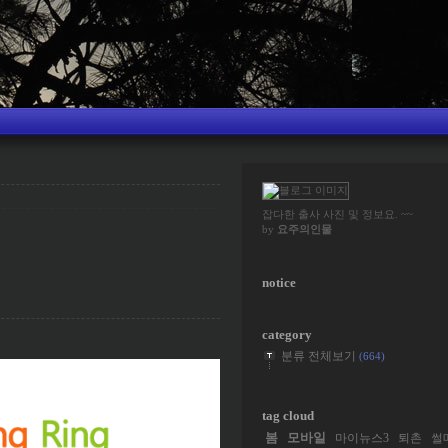
잡다한 출사 사진 및 정보요. ~~
by
요주의인물
notice
category
분류 전체보기
(664)
tag cloud
봄
모바일
마이뉴스3
퇴촌
썰