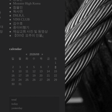
Monster High Korea
참을인
독사연
사
DSLR人
n
VINS CLUB
모
김수호
울대
종이비행기
제삼교회 사진 및 동영상
장
【D3S】요주의 인물¿
calendar
«
2026/08
»
일
월
화
수
목
금
토
1
2
3
4
5
6
7
8
9
10
11
12
13
14
15
16
17
18
19
20
21
22
23
24
25
26
27
28
29
30
31
total
today
yesterday