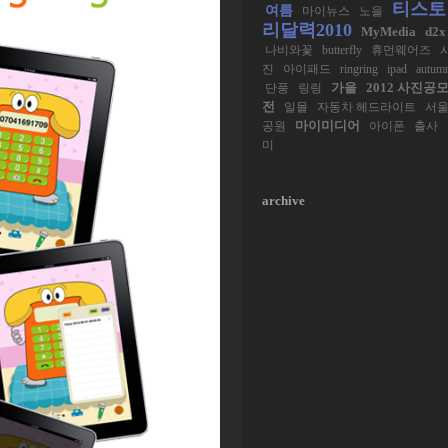
티스토
여름
마이뉴스
노을
리달력2010
MyMedia
d2x
나비와꽃
butterfly
휴먼웨어즈
진
아이패드
ringring
ipad
autum
가을
2012 사진공
단풍
링링
전
일몰
자동차 헤드라이트
서
마이미디어
공원
아이폰
출사
미
archive