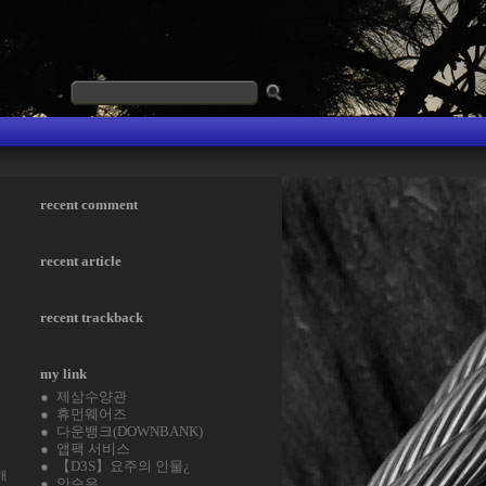
recent comment
recent article
recent trackback
my link
제삼수양관
휴먼웨어즈
다운뱅크(DOWNBANK)
앱팩 서비스
【D3S】요주의 인물¿
매
안승은