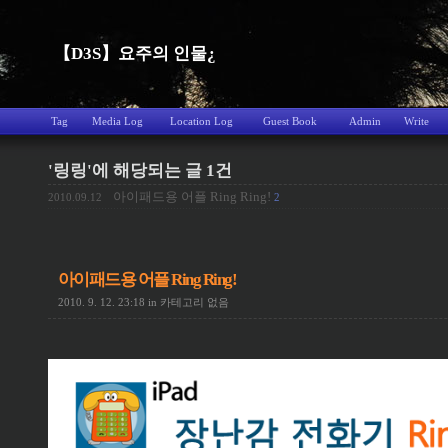
【D3S】요주의 인물¿
Tag
Media Log
Location Log
Guest Book
Admin
Write
'링링'에 해당되는 글 1건
아이패드용 어플 Ring Ring!
2010.09.12
2
아이패드용 어플 Ring Ring!
2010. 9. 12. 23:18
in
카테고리 없음