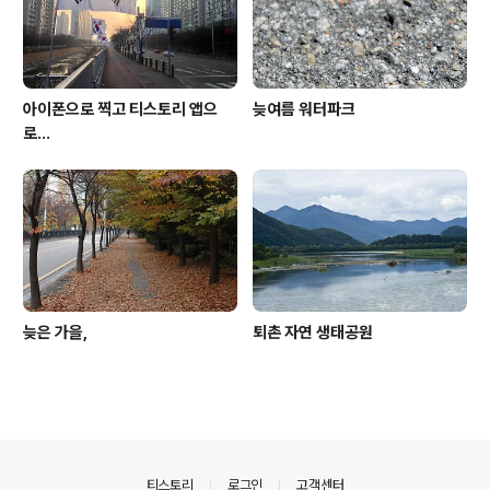
아이폰으로 찍고 티스토리 앱으
늦여름 워터파크
로...
늦은 가을,
퇴촌 자연 생태공원
의안내
티스토리
로그인
고객센터