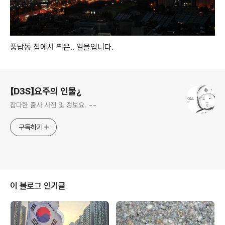
풍납동 집에서 찍은.. 일몰입니다.
로그 정보
【D3S】요주의 인물¿
잡다한 출사 사진 및 정보요. ~~
구독하기
이 블로그 인기글